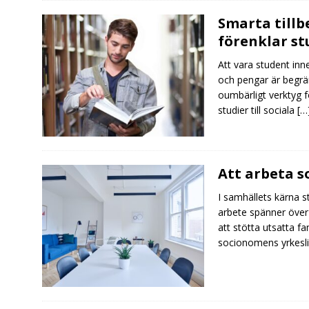
Smarta tillb
förenklar st
Att vara student inn
och pengar är begrä
oumbärligt verktyg fö
studier till sociala
[…
Att arbeta 
I samhällets kärna s
arbete spänner över
att stötta utsatta fam
socionomens yrkesli