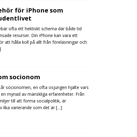
ehör för iPhone som
udentlivet
ebär ofta ett hektiskt schema där både tid
nsade resurser. Din iPhone kan vara ett
r att hålla koll på allt från föreläsningar och
]
som socionom
tår socionomen, en ofta osjungen hjälte vars
 en myriad av mänskliga erfarenheter. Från
iljer till att forma socialpolitik, är
v lika varierande som det är
[…]