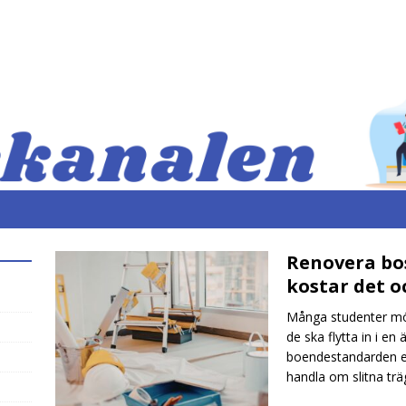
Renovera bo
kostar det o
Många studenter möt
de ska flytta in i en
boendestandarden ell
handla om slitna trä