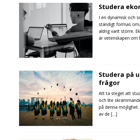
Studera eko
I en dynamisk och sn
ständigt formas om,
aldrig varit större. 
är vetenskapen om hu
Studera på u
frågor
Att ta steget att st
och lite skrämmande
på denna möjlighet. 
av de
[…]