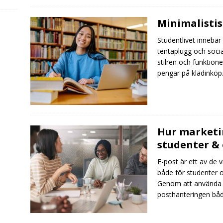
Minimalisti
Studentlivet innebär
tentaplugg och social
stilren och funktion
pengar på klädinköp
Hur marketi
studenter &
E-post är ett av de 
både för studenter 
Genom att använda 
posthanteringen båd