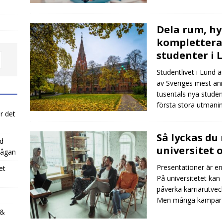
Dela rum, hyr
komplettera 
studenter i
Studentlivet i Lund
av Sveriges mest anri
tusentals nya studen
första stora utmani
r det
Så lyckas du
ed
universitet o
rågan
Presentationer är en 
et
På universitetet kan 
påverka karriärutvec
Men många kämpar me
 &