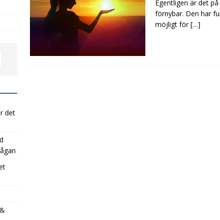
Egentligen är det på 
förnybar. Den har fun
möjligt för
[…]
r det
ed
rågan
et
 &