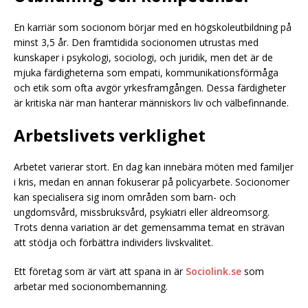
En karriär som socionom börjar med en högskoleutbildning på
minst 3,5 år. Den framtidida socionomen utrustas med
kunskaper i psykologi, sociologi, och juridik, men det är de
mjuka färdigheterna som empati, kommunikationsförmåga
och etik som ofta avgör yrkesframgången. Dessa färdigheter
är kritiska när man hanterar människors liv och välbefinnande.
Arbetslivets verklighet
Arbetet varierar stort. En dag kan innebära möten med familjer
i kris, medan en annan fokuserar på policyarbete. Socionomer
kan specialisera sig inom områden som barn- och
ungdomsvård, missbruksvård, psykiatri eller äldreomsorg.
Trots denna variation är det gemensamma temat en strävan
att stödja och förbättra individers livskvalitet.
Ett företag som är värt att spana in är
Sociolink.se
som
arbetar med socionombemanning.