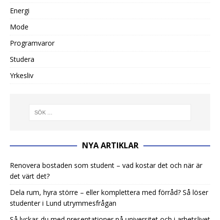
Energi
Mode
Programvaror
Studera
Yrkesliv
NYA ARTIKLAR
Renovera bostaden som student – vad kostar det och när är
det värt det?
Dela rum, hyra större – eller komplettera med förråd? Så löser
studenter i Lund utrymmesfrågan
Så lyckas du med presentationer på universitet och i arbetslivet