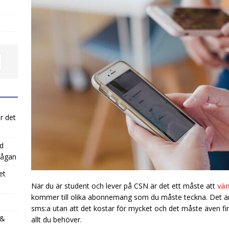
r det
ed
rågan
et
När du är student och lever på CSN är det ett måste att
vän
kommer till olika abonnemang som du måste teckna. Det är
sms:a utan att det kostar för mycket och det måste även finn
 &
allt du behöver.