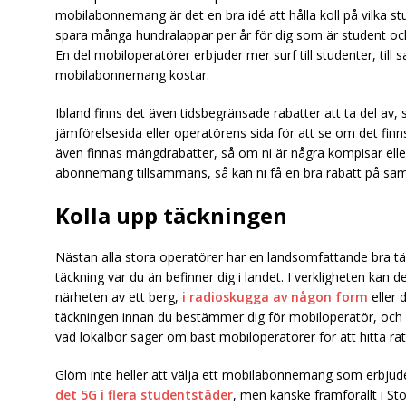
mobilabonnemang är det en bra idé att hålla koll på vilka s
spara många hundralappar per år för dig som är student o
En del mobiloperatörer erbjuder mer surf till studenter, till
mobilabonnemang kostar.
Ibland finns det även tidsbegränsade rabatter att ta del av, s
jämförelsesida eller operatörens sida för att se om det fi
även finnas mängdrabatter, så om ni är några kompisar elle
abonnemang tillsammans, så kan ni få en bra rabatt på sa
Kolla upp täckningen
Nästan alla stora operatörer har en landsomfattande bra täc
täckning var du än befinner dig i landet. I verkligheten kan
närheten av ett berg,
i radioskugga av någon form
eller d
täckningen innan du bestämmer dig för mobiloperatör, och 
vad lokalbor säger om bäst mobiloperatörer för att hitta rät
Glöm inte heller att välja ett mobilabonnemang som erbjuder
det 5G i flera studentstäder
, men kanske framförallt i S