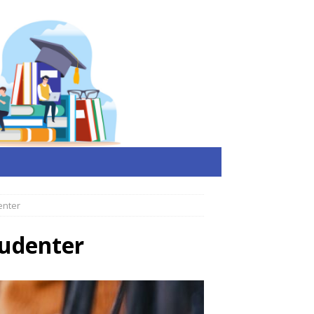
enter
udenter