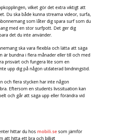
opplingen, vilket gör det extra viktigt att
et. Du ska både kunna streama videor, surfa,
labonnemang som låter dig spara surf som du
ang med en stor surfpott. Det ger dig
ara det du inte använder.
nnemang ska vara flexibla och lätta att säga
är bundna i flera månader eller till och med
ra prisvärt och fungera lite som en
inte upp dig på någon utdaterad bindningstid.
an och flera stycken har inte någon
 bra. Eftersom en students livssituation kan
elt och går att säga upp eller förändra vid
nter hittar du hos
mobili.se
som jämför
tt hitta ett bra och billigt