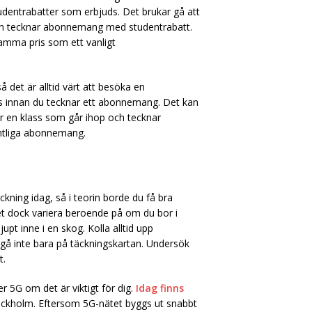
tudentrabatter som erbjuds. Det brukar gå att
ch tecknar abonnemang med studentrabatt.
 samma pris som ett vanligt
å det är alltid värt att besöka en
nns innan du tecknar ett abonnemang. Det kan
r en klass som går ihop och tecknar
mtliga abonnemang.
kning idag, så i teorin borde du få bra
 det dock variera beroende på om du bor i
jupt inne i en skog. Kolla alltid upp
gå inte bara på täckningskartan. Undersök
t.
 5G om det är viktigt för dig.
Idag finns
tockholm. Eftersom 5G-nätet byggs ut snabbt