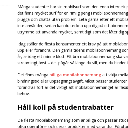
Många studenter har sin mobilsurf som den enda internetuppk
det finns mycket surf för en rimlig peng i mobilabonnemang
plugga och chatta utan problem. Leta gärna efter ett mobi
inte använder, sedan kan du teckna upp dig på ett abonnem
utrymme att använda mycket, samtidigt som det låter dig sp
Idag ställer de flesta konsumenter ett krav på att mobilabo
upp eller förändra. Den gamla tidens mobilabonnemang som 
år, är idag ett minne blott. Ett bra mobilabonnemang ska va
streamingtjänst – det pågår så länge du vill, men du binder 
Det finns många
billiga mobilabonnemang
att välja mell
bindningstid eller uppsägningsavgift, vilket passar studenter
förändras fort är det viktigt att mobilabonnemanget är flexib
behov.
Håll koll på studentrabatter
De flesta mobilabonnemang som är billiga och passar stude
olika operatörer och deras produkter med varandra. Förutom a