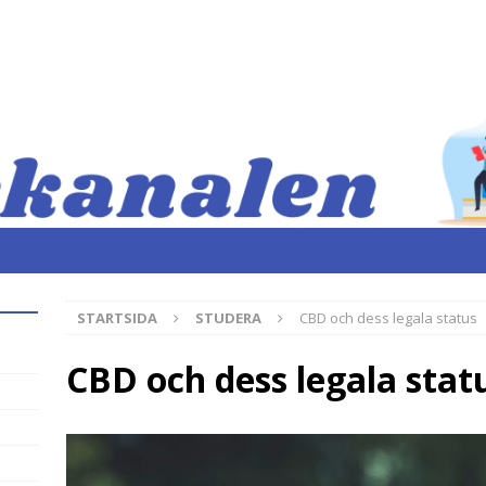
STARTSIDA
STUDERA
CBD och dess legala status
CBD och dess legala stat