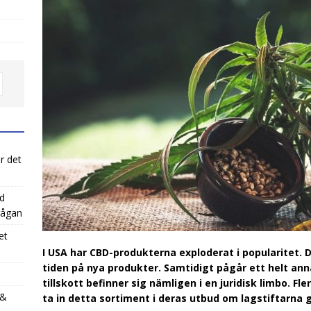
r det
ed
rågan
et
I USA har CBD-produkterna exploderat i popularitet. 
tiden på nya produkter. Samtidigt pågår ett helt ann
tillskott befinner sig nämligen i en juridisk limbo. Fl
 &
ta in detta sortiment i deras utbud om lagstiftarna