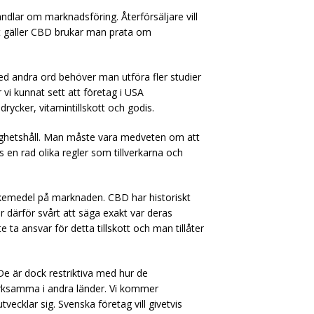
ndlar om marknadsföring. Återförsäljare vill
t gäller CBD brukar man prata om
Med andra ord behöver man utföra fler studier
 vi kunnat sett att företag i USA
rycker, vitamintillskott och godis.
ighetshåll. Man måste vara medveten om att
s en rad olika regler som tillverkarna och
äkemedel på marknaden. CBD har historiskt
 därför svårt att säga exakt var deras
ta ansvar för detta tillskott och man tillåter
De är dock restriktiva med hur de
rksamma i andra länder. Vi kommer
vecklar sig. Svenska företag vill givetvis