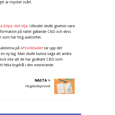
et är mycket svårt.
ka köpa cbd olja
. Utbudet skulle givetvis vara
information på nätet gällande CBD och dess
llor som har hög auktoritet.
nalisterna på
Aftonbladet
tar upp det
m en ny lag. Man skulle kunna säga att andra
er dock inte att de har godkänt CBD som
tt hitta kryphål i den existerande
NÄSTA
Högskoleprovet