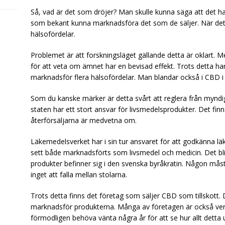
Så, vad är det som dröjer? Man skulle kunna säga att det ha
som bekant kunna marknadsföra det som de säljer. När de
hälsofördelar.
Problemet är att forskningsläget gällande detta är oklart. 
för att veta om ämnet har en bevisad effekt. Trots detta har
marknadsför flera hälsofördelar. Man blandar också i CBD i d
Som du kanske märker är detta svårt att reglera från mynd
staten har ett stort ansvar för livsmedelsprodukter. Det finn
återförsäljarna är medvetna om.
Läkemedelsverket har i sin tur ansvaret för att godkänna l
sett både marknadsförts som livsmedel och medicin. Det blir
produkter befinner sig i den svenska byråkratin. Någon måste 
inget att falla mellan stolarna.
Trots detta finns det företag som säljer CBD som tillskott. 
marknadsför produkterna. Många av företagen är också ve
förmodligen behöva vänta några år för att se hur allt detta ut